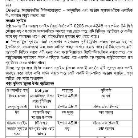
করে
Onents উপাদানগুলির বিনিময়যোগ্যতা - আনুষাঙ্গিক এবং সরঞ্জাম স্লাইডগুলিকে একাধিক
রিং আকারে মাউন্ট করতে দেয়
সরঞ্জাম স্লাইড
Ick ঘন-প্রাচীর সরঞ্জাম স্লাইড (প্রচলিত): এটি 0206 থেকে 4248 সাল পর্যন্ত 64 মিমি
স্ট্রোক সহ এসএফএম মডেলগুলিতে ব্যবহার করা যেতে পারে;এটি বিভিন্ন প্রাচীরের বেধগুলির
সাথে বড় আকারের পাইপ এবং পাইপগুলিতে ব্যবহার করা যেতে পারে।
■ স্প্রিং টুল স্লাইড: এটি গোলাকার পাইপগুলির পৃষ্ঠটি ট্র্যাক করতে ব্যবহৃত হয়, যা
ইনস্টলেশন, সামঞ্জস্যতা এবং সময় কাটাতে প্রচুর সাশ্রয় করতে পারে।অবিচ্ছিন্নভাবে কাটা
প্রান্তটি নিশ্চিত করতে এটি দ্রুত এবং স্বয়ংক্রিয়ভাবে সিস্টেমটিকে ট্র্যাক করতে পারে এবং
কাউন্টারবোর স্লাইডের সাথে একত্রিত হওয়ার পরে এমনকি বড় ব্যাসের কাউন্টারবোরের মান
প্রাচীরের বেধও রাখতে পারে।
Illing তুরপুন এবং মিলিং সরঞ্জাম স্লাইড (কেবল জলবাহী জন্য): এটি তুরপুন এবং কলাই
ব্যবহার করে পাইপ কাটা অর্জন করতে পারে।এটি একটি উচ্চ-শক্তি সরঞ্জাম স্লাইড, মসৃণ
কাটিয়া এবং সহজ অপারেশন।
পণ্য সুবিধার তুলনা উপর প্রতিবেদন
উপাদানটির নাম
Bohyar
অন্যান্য
সুবিধাদি
স্থির কয়েল
আমদানিকৃত বিমান
ইস্পাত 45 #
আলো
অ্যালুমিনিয়াম
চলন্ত কুণ্ডলী
স্টিল মারা
ইস্পাত 45 #
সলিড এবং টেকসই
টুল
আমদানি করা
কম মূল্য
ভাল মানের
সরঞ্জাম উপাদান
সরঞ্জাম স্লাইড
স্টিল মারা
ইস্পাত 45 #
সলিড এবং টেকসই
সরঞ্জাম স্লাইড
কমপ্যাক্ট এবং ছোট
বড়
ছোট আকার
গঠন
আকার