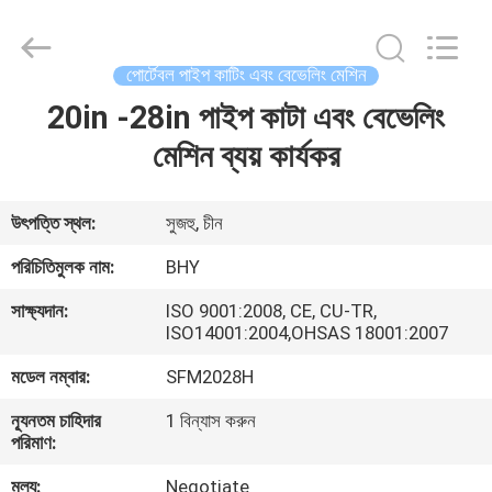
2026
Bohyar
Engineering
Material
Technology(Suzhou)Co.,
পোর্টেবল পাইপ কাটিং এবং বেভেলিং মেশিন
Ltd.
All
20in -28in পাইপ কাটা এবং বেভেলিং
বাড়ি
Rights
Reserved.
মেশিন ব্যয় কার্যকর
পণ্য
উৎপত্তি স্থল:
সুজহু, চীন
আমাদের
পরিচিতিমুলক নাম:
BHY
সম্পর্কে
সাক্ষ্যদান:
ISO 9001:2008, CE, CU-TR,
ISO14001:2004,OHSAS 18001:2007
কারখানা
মডেল নম্বার:
SFM2028H
ভ্রমণ
ন্যূনতম চাহিদার
1 বিন্যাস করুন
পরিমাণ:
মান
মূল্য:
Negotiate