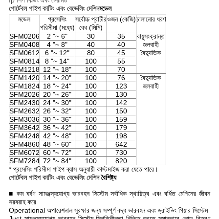
Ip শিপ বিল্ডিং এবং মেরামত
পোর্টেবল পাইপ কাটিং এবং বেভেলিং মেশিন
মডেল
মডেল
প্রসেসিং
সর্বোচ্চ প্রাচীর
ওজন (কেজি)
চালানোর ধরণ
পরিসীমা (মধ্যে)
বেধ (মিমি)
SFM0206
2 "~ 6"
30
35
বায়ুসংক্রান্ত
SFM0408
4 "~ 8"
40
40
জলবাহী
SFM0612
6 "~ 12"
80
45
বৈদ্যুতিক
SFM0814
8 "~ 14"
100
55
SFM1218
12 "~ 18"
100
70
SFM1420
14 "~ 20"
100
76
বৈদ্যুতিক
SFM1824
18 "~ 24"
100
123
জলবাহী
SFM2026
20 "~ 26"
100
130
SFM2430
24 "~ 30"
100
142
SFM2632
26 "~ 32"
100
150
SFM3036
30 "~ 36"
100
159
SFM3642
36 "~ 42"
100
179
SFM4248
42 "~ 48"
100
198
SFM4860
48 "~ 60"
100
642
SFM6072
60 "~ 72"
100
730
SFM7284
72 "~ 84"
100
820
* প্রসেসিং পরিসীমা পাইপ ব্যাস অনুযায়ী কাস্টমাইজ করা যেতে পারে।
পোর্টেবল পাইপ কাটিং এবং বেভেলিং মেশিন
বৈশিষ্ট্য
■ কম ঘর্ষণ সামঞ্জস্যযোগ্য ভারবহন সিস্টেম সর্বাধিক স্থায়িত্ব এবং বর্ধিত মেশিনের জীবন
সরবরাহ করে
Operational অপারেশনাল সুরক্ষার জন্য সম্পূর্ণ বদ্ধ ভারবহন এবং ড্রাইভিং গিয়ার সিস্টেম
Just সামঞ্জস্যযোগ্য ভারবহন সিস্টেম-স্থিতিশীলতা নিশ্চিত করতে সমানভাবে লোড বিতরণ