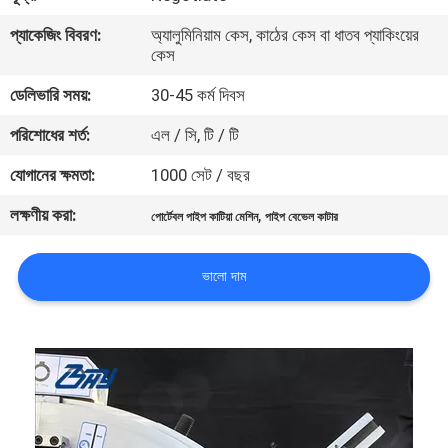
নিয়ন্ত্রণ
প্যাকেজিং বিবরণ:
অ্যালুমিনিয়াম কেস, কাঠের কেস বা ধাতব প্যাকিংয়ের
কেস
সাইটম্যাপ
ডেলিভারি সময়:
30-45 কর্ম দিবস
পরিশোধের শর্ত:
এল / সি, টি / টি
গোপনীয়তা
যোগানের ক্ষমতা:
1000 সেট / বছর
নীতি
লক্ষণীয় করা:
,
পোর্টেবল পাইপ কাটিয়া মেশিন
পাইপ বেভেল কাটার
ভালো দাম