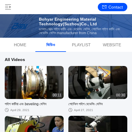
Contact
Bohyar Engineering Material
Technology(Suzhou)Co., Ltd
গুণমান কোল্ড পাইপ কাটিং এবং বেভেলিং মেশিন, পোর্টেবল পাইপ কাটিং এবং
বেভেলিং মেশিন manufacturer from China
HOME
ভিডিও
PLAYLIST
WEBSITE
All Videos
00:11
00:30
পাইপ কাটিয়া এবং beveling মেশিন
পোর্টেবল পাইপ বেভেলিং মেশিন
April 29, 2021
April 27, 2021