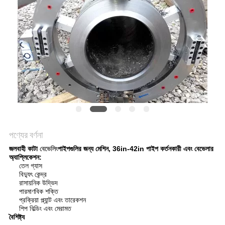
পণ্যের বর্ণনা
জলবাহী কাটা
বেভেলিং
পাইপগুলির জন্য মেশিন, 36in-42in পাইপ কর্তনকারী এবং বেভেলার
অ্যাপ্লিকেশন:
তেল গ্যাস
বিদ্যুৎ কেন্দ্র
রাসায়নিক উদ্ভিদ
পারমাণবিক শক্তি
প্রক্রিয়া প্ল্যান্ট এবং তারেকশন
শিপ বিল্ডিং এবং মেরামত
বৈশিষ্ট্য