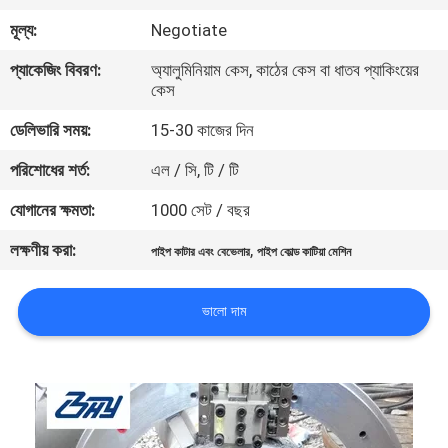
নিয়ন্ত্রণ
মূল্য:
Negotiate
প্যাকেজিং বিবরণ:
অ্যালুমিনিয়াম কেস, কাঠের কেস বা ধাতব প্যাকিংয়ের
সাইটম্যাপ
কেস
ডেলিভারি সময়:
15-30 কাজের দিন
গোপনীয়তা
পরিশোধের শর্ত:
এল / সি, টি / টি
নীতি
যোগানের ক্ষমতা:
1000 সেট / বছর
লক্ষণীয় করা:
,
পাইপ কাটার এবং বেভেলার
পাইপ কোল্ড কাটিয়া মেশিন
ভালো দাম