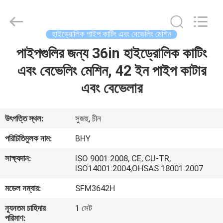
2026
Bohyar
Engineering
Material
Technology(Suzhou)Co.,
হাইড্রোলিক পাইপ কাটিং এবং বেভেলিং মেশিন
Ltd.
All
পাইপগুলির জন্য 36in হাইড্রোলিক কাটিং
বাড়ি
Rights
Reserved.
এবং বেভেলিং মেশিন, 42 ইন পাইপ কাটার
পণ্য
এবং বেভেলার
আমাদের
উৎপত্তি স্থল:
সুজহু, চীন
সম্পর্কে
পরিচিতিমুলক নাম:
BHY
সাক্ষ্যদান:
ISO 9001:2008, CE, CU-TR,
কারখানা
ISO14001:2004,OHSAS 18001:2007
ভ্রমণ
মডেল নম্বার:
SFM3642H
ন্যূনতম চাহিদার
1 সেট
মান
পরিমাণ: