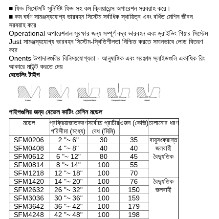
■ ফিড সিস্টেমটি সুনির্দিষ্ট ফিড সহ কম ক্লিয়ারেন্স অপারেশন সরবরাহ করে।
■ কম ঘর্ষণ সামঞ্জস্যযোগ্য ভারবহন সিস্টেম সর্বাধিক স্থায়িত্ব এবং বর্ধিত মেশিন জীবন
সরবরাহ করে
Operational অপারেশনাল সুরক্ষার জন্য সম্পূর্ণ বদ্ধ ভারবহন এবং ড্রাইভিং গিয়ার সিস্টেম
Just সামঞ্জস্যযোগ্য ভারবহন সিস্টেম-স্থিতিশীলতা নিশ্চিত করতে সমানভাবে লোড বিতরণ
করে
Onents উপাদানগুলির বিনিময়যোগ্যতা - আনুষাঙ্গিক এবং সরঞ্জাম স্লাইডগুলি একাধিক রিং
আকারে মাউন্ট করতে দেয়
বেভেলিং টাইপ
পাইপগুলির জন্য বেভেল কাটিং মেশিন
মডেল
মডেল
প্রক্রিয়াজাতকরণ
সর্বোচ্চ প্রাচীর
ওজন (কেজি)
চালানোর ধরণ
পরিসীমা (মধ্যে)
বেধ (মিমি)
SFM0206
2 "~ 6"
30
35
বায়ুসংক্রান্ত
SFM0408
4 "~ 8"
40
40
জলবাহী
SFM0612
6 "~ 12"
80
45
বৈদ্যুতিক
SFM0814
8 "~ 14"
100
55
SFM1218
12 "~ 18"
100
70
SFM1420
14 "~ 20"
100
76
বৈদ্যুতিক
SFM2632
26 "~ 32"
100
150
জলবাহী
SFM3036
30 "~ 36"
100
159
SFM3642
36 "~ 42"
100
179
SFM4248
42 "~ 48"
100
198