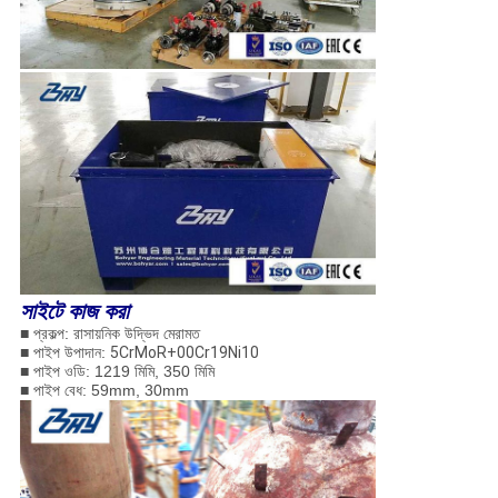
সাইটে কাজ করা
■ প্রকল্প: রাসায়নিক উদ্ভিদ মেরামত
■ পাইপ উপাদান:
5CrMoR+00Cr19Ni10
■ পাইপ ওডি: 1219 মিমি, 350 মিমি
■ পাইপ বেধ: 59mm, 30mm