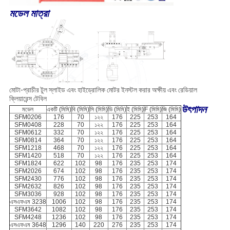
মডেল মাত্রা
মোটা-প্রাচীর টুল স্লাইড এবং হাইড্রোলিক মোটর ইনস্টল করার অক্ষীয় এবং রেডিয়াল
ক্লিয়ারেন্স টেবিল
উৎপাদন
মডেল
একটি (মিমি)
বি (মিমি)
সি (মিমি)
ডি (মিমি)
ই (মিমি)
F (মিমি)
জি (মিমি)
SFM0206
176
70
১২২
176
225
253
164
SFM0408
228
70
১২২
176
225
253
164
SFM0612
332
70
১২২
176
225
253
164
SFM0814
364
70
১২২
176
225
253
164
SFM1218
468
70
১২২
176
225
253
164
SFM1420
518
70
১২২
176
225
253
164
SFM1824
622
102
98
176
235
253
174
SFM2026
674
102
98
176
235
253
174
SFM2430
776
102
98
176
235
253
174
SFM2632
826
102
98
176
235
253
174
SFM3036
928
102
98
176
235
253
174
এসএফএম 3238
1006
102
98
176
235
253
174
SFM3642
1082
102
98
176
235
253
174
SFM4248
1236
102
98
176
235
253
174
এসএফএম 3648
1296
140
220
276
235
253
174