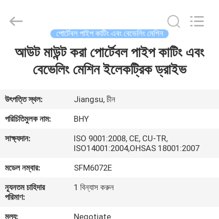
2026
Bohyar
Engineering
Material
Technology(Suzhou)Co.,
পোর্টেবল পাইপ কাটিং এবং বেভেলিং মেশিন
Ltd.
All
আউট মাউন্ট করা পোর্টেবল পাইপ কাটিং এবং
বাড়ি
Rights
Reserved.
বেভেলিং মেশিন ইলেকট্রিক ড্রাইভ
পণ্য
উৎপত্তি স্থল:
Jiangsu, চীন
আমাদের
পরিচিতিমুলক নাম:
BHY
সম্পর্কে
সাক্ষ্যদান:
ISO 9001:2008, CE, CU-TR,
ISO14001:2004,OHSAS 18001:2007
কারখানা
মডেল নম্বার:
SFM6072E
ভ্রমণ
ন্যূনতম চাহিদার
1 বিন্যাস করুন
পরিমাণ:
মান
মূল্য:
Negotiate