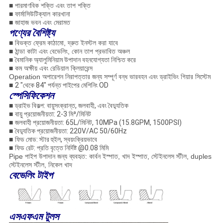
■ পারমাণবিক শক্তি এবং তাপ শক্তি
■ ফার্মাসিউটিক্যাল কারখানা
■ জাহাজ ভবন এবং মেরামত
পণ্যের বৈশিষ্ট্য
■ বিভক্ত ফ্রেম কাঠামো, দ্রুত ইনস্টল করা যাবে
■
ঠান্ডা কাটা এবং বেভেলিং, কোন তাপ প্রভাবিত অঞ্চল
■
বৈমানিক অ্যালুমিনিয়াম উপাদান বহনযোগ্যতা নিশ্চিত করে
■ কম অক্ষীয় এবং রেডিয়াল ক্লিয়ারেন্স
Operation অপারেশন নিরাপত্তার জন্য সম্পূর্ণ বন্ধ ভারবহন এবং ড্রাইভিং গিয়ার সিস্টেম
■
2 "থেকে 84" পর্যন্ত পাইপের মেশিনিং OD
স্পেসিফিকেশন
■
ড্রাইভ বিকল্প: বায়ুসংক্রান্ত, জলবাহী, এবং বৈদ্যুতিক
■
বায়ু প্রয়োজনীয়তা: 2-3 মি³/মিনিট
■
জলবাহী প্রয়োজনীয়তা: 65L/মিনিট, 10MPa (15.8GPM, 1500PSI)
■
বৈদ্যুতিক প্রয়োজনীয়তা: 220V/AC 50/60Hz
■
ফিড মোড: স্টার হুইল, স্বয়ংক্রিয়ভাবে
■
ফিড রেট: প্রতি বৃত্তে নির্দিষ্ট @0.08 মিমি
Pipe পাইপ উপাদান জন্য ব্যবহৃত: কার্বন ইস্পাত, খাদ ইস্পাত, স্টেইনলেস স্টীল, duples
স্টেইনলেস স্টীল, নিকেল খাদ
বেভেলিং টাইপ
এসএফএম টুলস