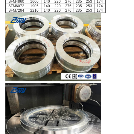
SFM4860
1600
140
220
276
235
253
174
SFM6072
1905
140
220
276
235
253
174
SFM7284
2210
140
220
276
235
253
174