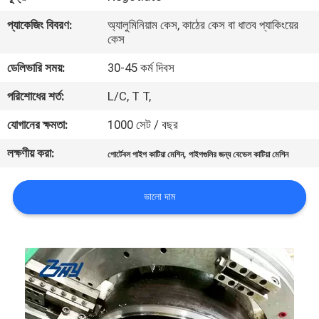
নিয়ন্ত্রণ
প্যাকেজিং বিবরণ:
অ্যালুমিনিয়াম কেস, কাঠের কেস বা ধাতব প্যাকিংয়ের
কেস
সাইটম্যাপ
ডেলিভারি সময়:
30-45 কর্ম দিবস
পরিশোধের শর্ত:
L/C, T T,
গোপনীয়তা
যোগানের ক্ষমতা:
1000 সেট / বছর
নীতি
লক্ষণীয় করা:
,
পোর্টেবল পাইপ কাটিয়া মেশিন
পাইপগুলির জন্য বেভেল কাটিয়া মেশিন
ভালো দাম