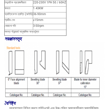
বৈদ্যুতিক প্রয়োজনীয়তা
220-230V 1PH 50 / 60HZ
ক্ষমতা
1.43KW
অ্যাপ্লিকেশন ব্যাপ্তি (আইডি)
36-90mm
প্রাচীর বেধ
≤15mm
ঘোরানো গতি
3-50rpm
সমস্ত স্ট্যান্ডার্ড আনুষাঙ্গিক অন্তর্ভুক্ত
সরঞ্জামসমূহ
বৈশিষ্ট্য
বহনযোগ্যতা নিশ্চিত করতে লাইটওয়েট এবং উচ্চ-শক্তি অ্যারোনটিকাল অ্যালুমিনিয়াম