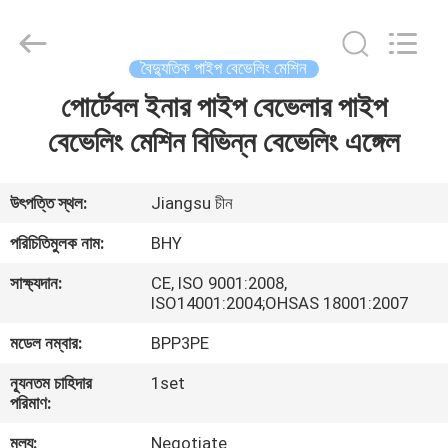
2026
Bohyar
Engineering
Material
Technology(Suzhou)Co.,
বৈদ্যুতিক পাইপ বেভেলিং মেশিন
Ltd.
All
পোর্টেবল ইনার পাইপ বেভেলার পাইপ
বাড়ি
Rights
Reserved.
বেভেলিং মেশিন বিভিন্ন বেভেলিং এঙ্গেল
পণ্য
উৎপত্তি স্থল:
Jiangsu চীন
আমাদের
পরিচিতিমুলক নাম:
BHY
সম্পর্কে
সাক্ষ্যদান:
CE, ISO 9001:2008,
ISO14001:2004;OHSAS 18001:2007
কারখানা
মডেল নম্বার:
BPP3PE
ভ্রমণ
ন্যূনতম চাহিদার
1set
পরিমাণ:
মান
মূল্য:
Negotiate