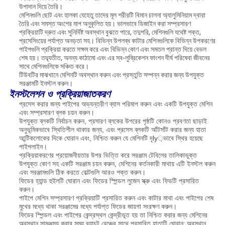
উপাদান দিয়ে তৈরি।
মেশিনগুলি ছোট এবং হালকা যেহেতু তাদের মূল শরীরটি বিমান চালনা অ্যালুমিনিয়াম দ্বারা
তৈরি এবং সমস্ত অংশের মাপ অনুকূলিত হয়। ভালভাবে ডিজাইন করা সম্প্রসারণ
প্রক্রিয়াটি দ্রুত এবং সুনির্দিষ্ট অবস্থান বুঝতে পারে, তদুপরি, মেশিনগুলি যথেষ্ট শক্ত,
প্রসেসিংয়ের পর্যাপ্ত অনড়তা সহ। বিভিন্ন উপলব্ধ কাটার মেশিনগুলিকে বিভিন্ন উপকরণের
পাইপগুলি প্রক্রিয়া করতে সক্ষম করে এবং বিভিন্ন কোণ এবং সমতল প্রান্ত দিয়ে বেভল
শেষ হয়। তদ্ব্যতীত, অনন্য কাঠামো এবং এর স্ব-লুব্রিকেশন ফাংশন দীর্ঘ পরিষেবা জীবনের
সাথে মেশিনগুলিকে সঞ্চিত করে।
টিউবটির মাঝখানে মেশিনটি অবস্থান করুন এবং প্রস্তুতি সম্পন্ন করার জন্য উপযুক্ত
সরঞ্জামটি ইনস্টল করুন।
ইনস্টলেশন ও প্রক্রিয়াজাতকরণ
প্রসেস করার জন্য পাইপের অভ্যন্তরীণ ব্যাস পরিমাপ করুন এবং একটি উপযুক্ত মেশিন
এবং সম্প্রসারণ ব্লক চয়ন করুন।
উপযুক্ত ব্লকটি নির্বাচন করুন, প্রসারণ ব্লকের উপরের পৃষ্ঠটি কোনও প্রবণতা ছাড়াই
অনুভূমিকভাবে স্থিতিশীল থাকার জন্য, এবং প্রসেস ব্লকটি আঁটসাঁট করার জন্য হাতা
আন্টিকলোকের দিকে ঘোরান এবং, নিশ্চিত করুন যে মেশিনটি দৃly়ভাবে স্থির হয়েছে
পাইপলাইন।
প্রক্রিয়াকরণের প্রয়োজনীয়তার উপর ভিত্তি করে সরঞ্জাম টেবিলের তালিকাভুক্ত
উপযুক্ত কোণ সহ একটি সরঞ্জাম চয়ন করুন, মেশিনের কর্তনকারী মাথায় এটি ইনস্টল করুন
এবং সরঞ্জামগুলি ঠিক করতে বোল্টগুলি আরও শক্ত করুন।
ফিডের হ্যান্ড হুইলটি ঘোরান এবং ফিডের স্পিন্ডল লুজেন স্ক্রু এবং ফিডটি প্রসারিত
করুন।
পাইপে মেশিন সম্প্রসারণ প্রক্রিয়াটি প্রসারিত করুন এবং কাটার মাথা এবং পাইপের শেষ
মুখের মধ্যে থাকা সরঞ্জামের মধ্যে পর্যাপ্ত ফিডের জায়গা সংরক্ষণ করুন।
ফিডের স্পিন্ডল এবং পাইপের কেন্দ্রস্থল কেন্দ্রীভূত হয় তা নিশ্চিত করার জন্য মেশিনের
অবস্থান সামঞ্জস্য করার সময় র‌্যাচট রেঞ্চের সাথে প্রসারিত হাতাটি ঘোরান;
অবস্থান